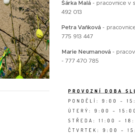
Šárka Malá
- pracovnice v s
492 013
Petra Vaňková
- pracovnice
775 913 447
Marie Neumanová
- pracov
- 777 470 785