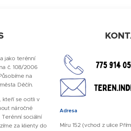
S
KONT
a jako terénní
a č. 108/2006
. Působíme na
 města Děčín.
teří se ocitli v
dnout náročné
Adresa
 Terénní sociální
Míru 152 (vchod z ulice Přím
zíme za klienty do