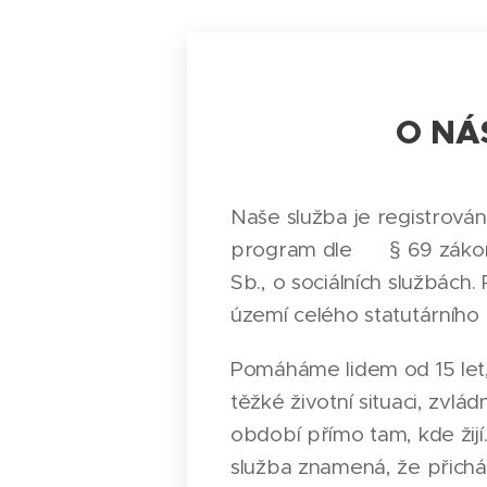
O NÁ
Naše služba je registrován
program dle § 69 zákon
Sb., o sociálních službách
území celého statutárního
Pomáháme lidem od 15 let, k
těžké životní situaci, zvlá
období přímo tam, kde žijí.
služba znamená, že přichá