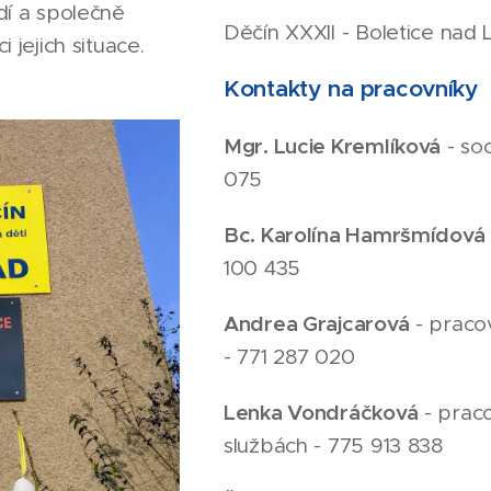
dí a společně
Děčín XXXII - Boletice nad
 jejich situace.
Kontakty na pracovníky
Mgr. Lucie Kremlíková
- soc
075
Bc. Karolína Hamršmídová
100 435
Andrea Grajcarová
- pracov
- 771 287 020
Lenka Vondráčková
- praco
službách - 775 913 838