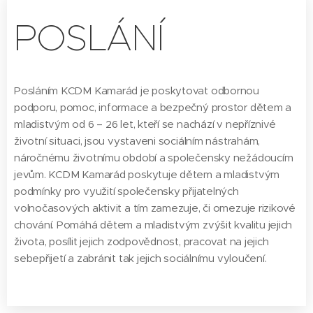
POSLÁNÍ
Posláním KCDM Kamarád je poskytovat odbornou
podporu, pomoc, informace a bezpečný prostor dětem a
mladistvým od 6 – 26 let, kteří se nachází v nepříznivé
životní situaci, jsou vystaveni sociálním nástrahám,
náročnému životnímu období a společensky nežádoucím
jevům. KCDM Kamarád poskytuje dětem a mladistvým
podmínky pro využití společensky přijatelných
volnočasových aktivit a tím zamezuje, či omezuje rizikové
chování. Pomáhá dětem a mladistvým zvýšit kvalitu jejich
života, posílit jejich zodpovědnost, pracovat na jejich
sebepřijetí a zabránit tak jejich sociálnímu vyloučení.