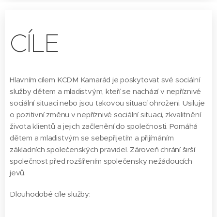
CÍLE
Hlavním cílem KCDM Kamarád je poskytovat své sociální
služby dětem a mladistvým, kteří se nachází v nepříznivé
sociální situaci nebo jsou takovou situací ohroženi. Usiluje
o pozitivní změnu v nepříznivé sociální situaci, zkvalitnění
života klientů a jejich začlenění do společnosti. Pomáhá
dětem a mladistvým se sebepřijetím a přijímáním
základních společenských pravidel. Zároveň chrání širší
společnost před rozšířením společensky nežádoucích
jevů.
Dlouhodobé cíle služby: