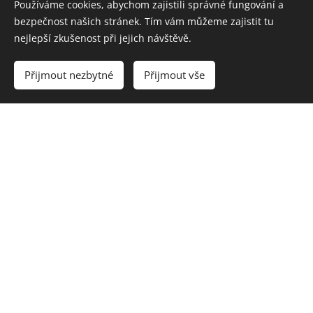
Používáme cookies, abychom zajistili správné fungování a
bezpečnost našich stránek. Tím vám můžeme zajistit tu
nejlepší zkušenost při jejich návštěvě.
ZÁSADY
Přijmout nezbytné
Přijmout vše
SOCIÁLNÍ
SLUŽBY
Zásady sociální služby KCDM Kamarád (dále jen zásady)
vychází z obecných principů "nízkoprahovosti", který
specifikovala pracovní skupina České asociace
Streetwork. Zásady NZDM plně respektují a jsou v
souladu s Interními směrnicemi Indigo Děčín, z.s. Listinou
základních práv a svobod a Etickým kodexem spolku