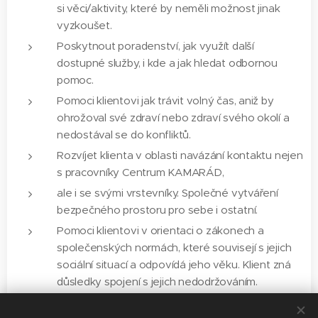
si věci/aktivity, které by neměli možnost jinak
vyzkoušet.
Poskytnout poradenství, jak využít další
dostupné služby, i kde a jak hledat odbornou
pomoc.
Pomoci klientovi jak trávit volný čas, aniž by
ohrožoval své zdraví nebo zdraví svého okolí a
nedostával se do konfliktů.
Rozvíjet klienta v oblasti navázání kontaktu nejen
s pracovníky Centrum KAMARÁD,
ale i se svými vrstevníky. Společné vytváření
bezpečného prostoru pro sebe i ostatní.
Pomoci klientovi v orientaci o zákonech a
společenských normách, které souvisejí s jejich
sociální situací a odpovídá jeho věku. Klient zná
důsledky spojení s jejich nedodržováním.